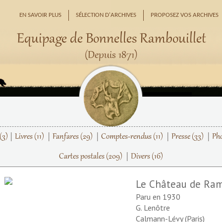
EN SAVOIR PLUS
SÉLECTION D'ARCHIVES
PROPOSEZ VOS ARCHIVES
Equipage de Bonnelles Rambouillet
(Depuis 1871)
(3)
Livres
(11)
Fanfares
(29)
Comptes-rendus
(11)
Presse
(33)
Ph
Cartes postales
(209)
Divers
(16)
Le Château de Ram
Paru en 1930
G. Lenôtre
Calmann-Lévy (Paris)