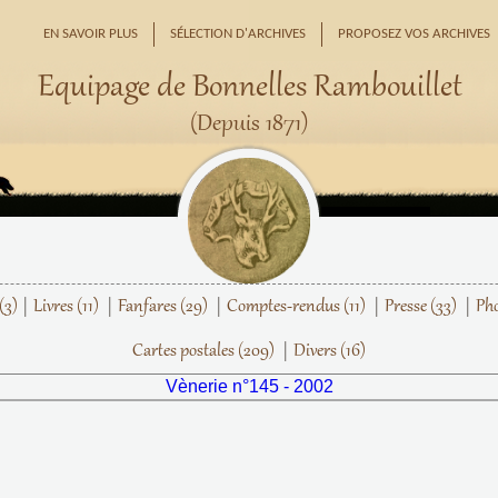
EN SAVOIR PLUS
SÉLECTION D'ARCHIVES
PROPOSEZ VOS ARCHIVES
Equipage de Bonnelles Rambouillet
(Depuis 1871)
(3)
Livres
(11)
Fanfares
(29)
Comptes-rendus
(11)
Presse
(33)
Ph
Cartes postales
(209)
Divers
(16)
Vènerie n°145 - 2002