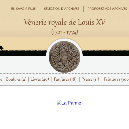
EN SAVOIR PLUS
SÉLECTION D'ARCHIVES
PROPOSEZ VOS ARCHIVES
Vènerie royale de Louis XV
(1721 - 1774)
ge
Boutons
(2)
Livres
(20)
Fanfares
(18)
Presse
(11)
Peintures
(100