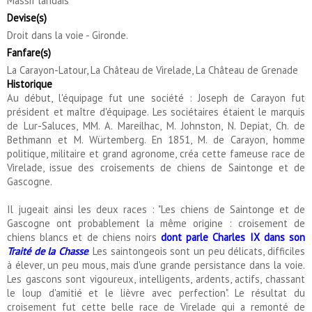
Massif landais
Devise(s)
Droit dans la voie - Gironde.
Fanfare(s)
La Carayon-Latour, La Château de Virelade, La Château de Grenade
Historique
Au début, l'équipage fut une société : Joseph de Carayon fut
président et maître d'équipage. Les sociétaires étaient le marquis
de Lur-Saluces, MM. A. Mareilhac, M. Johnston, N. Depiat, Ch. de
Bethmann et M. Würtemberg. En 1851, M. de Carayon, homme
politique, militaire et grand agronome, créa cette fameuse race de
Virelade, issue des croisements de chiens de Saintonge et de
Gascogne.
Il jugeait ainsi les deux races : "Les chiens de Saintonge et de
Gascogne ont probablement la même origine : croisement de
chiens blancs et de chiens noirs
dont parle Charles IX dans son
Traité de la Chasse
. Les saintongeois sont un peu délicats, difficiles
à élever, un peu mous, mais d'une grande persistance dans la voie.
Les gascons sont vigoureux, intelligents, ardents, actifs, chassant
le loup d'amitié et le lièvre avec perfection". Le résultat du
croisement fut cette belle race de Virelade qui a remonté de