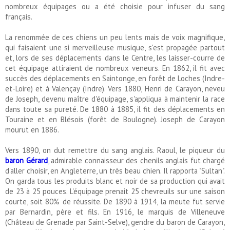
nombreux équipages ou a été choisie pour infuser du sang
français.
La renommée de ces chiens un peu lents mais de voix magnifique,
qui faisaient une si merveilleuse musique, s'est propagée partout
et, lors de ses déplacements dans le Centre, les laisser-courre de
cet équipage attiraient de nombreux veneurs. En 1862, il fit avec
succès des déplacements en Saintonge, en forêt de Loches (Indre-
et-Loire) et à Valençay (Indre). Vers 1880, Henri de Carayon, neveu
de Joseph, devenu maître d'équipage, s'appliqua à maintenir la race
dans toute sa pureté. De 1880 à 1885, il fit des déplacements en
Touraine et en Blésois (forêt de Boulogne). Joseph de Carayon
mourut en 1886.
Vers 1890, on dut remettre du sang anglais. Raoul, le piqueur du
baron Gérard
, admirable connaisseur des chenils anglais fut chargé
d'aller choisir, en Angleterre, un très beau chien. Il rapporta "Sultan".
On garda tous les produits blanc et noir de sa production qui avait
de 23 à 25 pouces. L'équipage prenait 25 chevreuils sur une saison
courte, soit 80% de réussite. De 1890 à 1914, la meute fut servie
par Bernardin, père et fils. En 1916, le marquis de Villeneuve
(Château de Grenade par Saint-Selve), gendre du baron de Carayon,