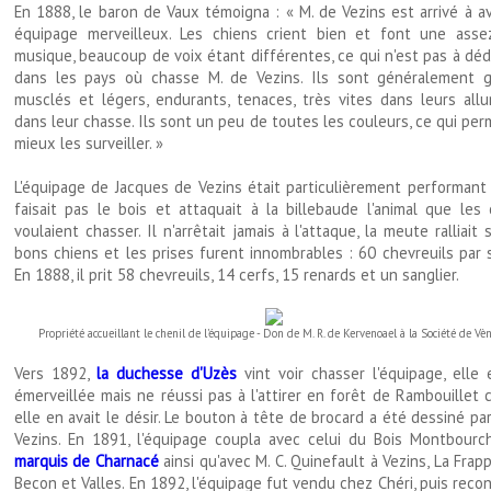
En 1888, le baron de Vaux témoigna : « M. de Vezins est arrivé à a
équipage merveilleux. Les chiens crient bien et font une assez
musique, beaucoup de voix étant différentes, ce qui n'est pas à dé
dans les pays où chasse M. de Vezins. Ils sont généralement g
musclés et légers, endurants, tenaces, très vites dans leurs allu
dans leur chasse. Ils sont un peu de toutes les couleurs, ce qui pe
mieux les surveiller. »
L'équipage de Jacques de Vezins était particulièrement performant 
faisait pas le bois et attaquait à la billebaude l'animal que les 
voulaient chasser. Il n'arrêtait jamais à l'attaque, la meute ralliait 
bons chiens et les prises furent innombrables : 60 chevreuils par 
En 1888, il prit 58 chevreuils, 14 cerfs, 15 renards et un sanglier.
Propriété accueillant le chenil de l'équipage - Don de M. R. de Kervenoael à la Société de Vèn
Vers 1892,
la duchesse d'Uzès
vint voir chasser l'équipage, elle 
émerveillée mais ne réussi pas à l'attirer en forêt de Rambouillet
elle en avait le désir. Le bouton à tête de brocard a été dessiné pa
Vezins. En 1891, l'équipage coupla avec celui du Bois Montbourch
marquis de Charnacé
ainsi qu'avec M. C. Quinefault à Vezins, La Frapp
Becon et Valles. En 1892, l'équipage fut vendu chez Chéri, puis reco