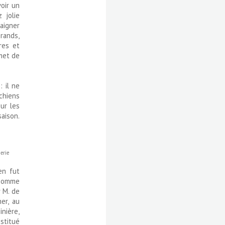
voir un
 jolie
daigner
rands,
res et
rmet de
: il ne
chiens
sur les
saison.
erie
en fut
 comme
r M. de
er, au
inière,
nstitué