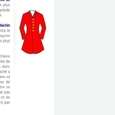
s plus
grande
e.
aichin
nta le
squ'en
nt plus
chiens
lle de
t donc
aché à
Dans sa
tou de
tre se
ait pas
n et de
nt pas