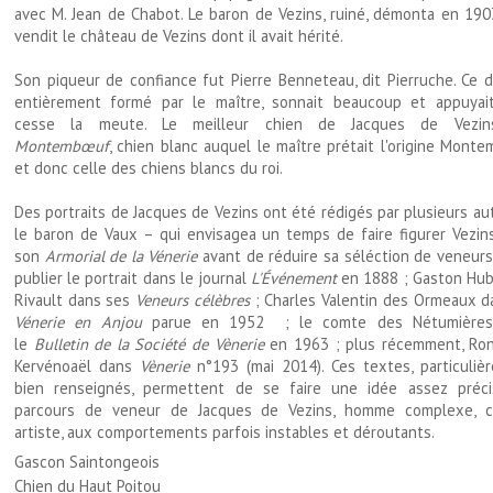
avec M. Jean de Chabot. Le baron de Vezins, ruiné, démonta en 1903
vendit le château de Vezins dont il avait hérité.
Son piqueur de confiance fut Pierre Benneteau, dit Pierruche. Ce d
entièrement formé par le maître, sonnait beaucoup et appuyai
cesse la meute. Le meilleur chien de Jacques de Vezin
Montembœuf
, chien blanc auquel le maître prétait l'origine Mont
et donc celle des chiens blancs du roi.
Des portraits de Jacques de Vezins ont été rédigés par plusieurs au
le baron de Vaux – qui envisagea un temps de faire figurer Vezin
son
Armorial
de la Vénerie
avant de réduire sa séléction de veneurs
publier le portrait dans le journal
L'Événement
en 1888 ; Gaston Hub
Rivault dans ses
Veneurs célèbres
; Charles Valentin des Ormeaux 
Vénerie en Anjou
parue en 1952 ; le comte des Nétumières
le
Bulletin de la Société de Vènerie
en 1963 ; plus récemment, Ro
Kervénoaël dans
Vènerie
n°193 (mai 2014). Ces textes, particuliè
bien renseignés, permettent de se faire une idée assez préc
parcours de veneur de Jacques de Vezins, homme complexe, cu
artiste, aux comportements parfois instables et déroutants.
Gascon Saintongeois
Chien du Haut Poitou