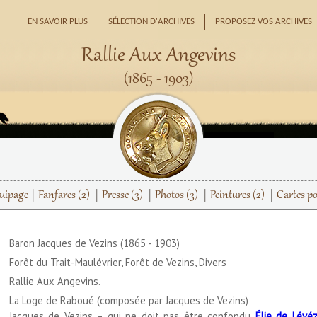
EN SAVOIR PLUS
SÉLECTION D'ARCHIVES
PROPOSEZ VOS ARCHIVES
Rallie Aux Angevins
(1865 - 1903)
quipage
Fanfares
(2)
Presse
(3)
Photos
(3)
Peintures
(2)
Cartes po
Baron Jacques de Vezins (1865 - 1903)
Forêt du Trait-Maulévrier, Forêt de Vezins, Divers
Rallie Aux Angevins.
La Loge de Raboué (composée par Jacques de Vezins)
Jacques de Vezins – qui ne doit pas être confondu
Élie de Lévé