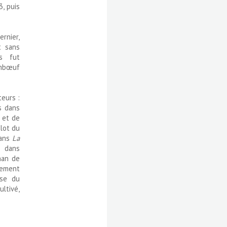
, puis
ernier,
t sans
s fut
embœuf
teurs :
s dans
 et de
lot du
dans
La
 dans
nan de
rement
ise du
ltivé,