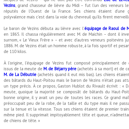
Vezins
, grand chasseur de lièvre du Midi – fut l'un des veneurs le
réputés de l'Ouest de la France. Ses chiens étaient d'une 
polyvalence mais c'est dans la voie du chevreuil qu'ils firent merveill
Le baron de Vezins débuta au lièvre avec l'
équipage de Raoul de M
en 1865. Il chassa régulièrement avec M. de Maichin – dont il inve
surnom, « Le Vieux Frère » – et avec d'autres veneurs poitevins ju
1886. M. de Vezins était un homme robuste, à la fois sportif et pesa
de 110 kilos.
À l'origine, l'équipage de Vezins fut composé principalement de 
issus de la meute de
M. de Béjarry père
(achetés à sa mort) et de ce
M. de La Débutrie
(achetés quand il eut mis bas). Les chiens étaien
des bâtards du Haut-Poitou mais le baron de Vezins n'était pas att
un type précis. À ce propos, Gaston Hublot du Rivault écrivit : « 
meute, quoique la majorité se composât de bâtards du Haut-Poi
bonne origine, il y avait un peu de toutes les races. Ce grand maî
préoccupait peu de la robe, de la taille et du type mais il ne pass
sur la tenue et la vitesse. Tous ses chiens étaient de premier trai
même pied. Il supprimait impitoyablement tête et queue, n'admetta
de chiens de tête. »