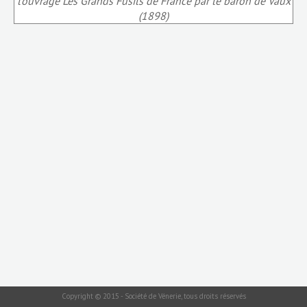
l'ouvrage Les Grands Fusils de France par le baron de Vaux
(1898)
Copyright © 2015 - Société de Vénerie, tous droits réservés