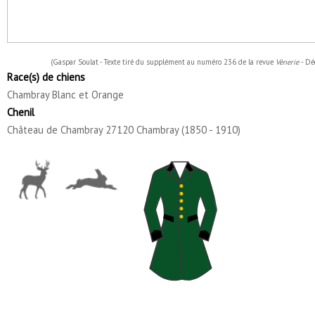
(Gaspar Soulat - Texte tiré du supplément au numéro 236 de la revue
Vènerie
- D
Race(s) de chiens
Chambray Blanc et Orange
Chenil
Château de Chambray 27120 Chambray (1850 - 1910)