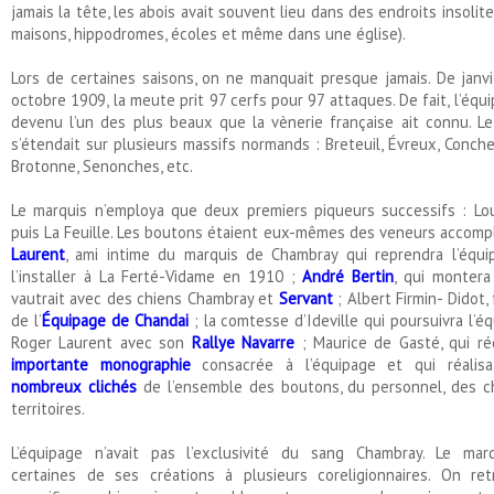
jamais la tête, les abois avait souvent lieu dans des endroits insolit
maisons, hippodromes, écoles et même dans une église).
Lors de certaines saisons, on ne manquait presque jamais. De janv
octobre 1909, la meute prit 97 cerfs pour 97 attaques. De fait, l’équi
devenu l’un des plus beaux que la vènerie française ait connu. Le 
s’étendait sur plusieurs massifs normands : Breteuil, Évreux, Conche
Brotonne, Senonches, etc.
Le marquis n’employa que deux premiers piqueurs successifs : Lo
puis La Feuille. Les boutons étaient eux-mêmes des veneurs accompl
Laurent
, ami intime du marquis de Chambray qui reprendra l’équi
l’installer à La Ferté-Vidame en 1910 ;
André Bertin
, qui montera
vautrait avec des chiens Chambray et
Servant
; Albert Firmin- Didot,
de l’
Équipage de Chandai
; la comtesse d’Ideville qui poursuivra l’é
Roger Laurent avec son
Rallye Navarre
; Maurice de Gasté, qui r
importante monographie
consacrée à l’équipage et qui réali
nombreux clichés
de l’ensemble des boutons, du personnel, des ch
territoires.
L’équipage n’avait pas l’exclusivité du sang Chambray. Le mar
certaines de ses créations à plusieurs coreligionnaires. On ret