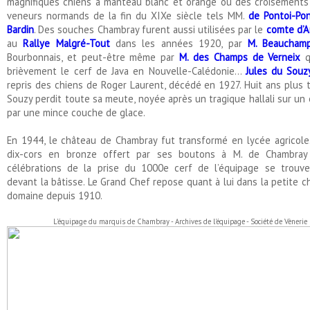
magnifiques chiens à manteau blanc et orange ou des croisements
veneurs normands de la fin du XIXe siècle tels MM.
de Pontoi-Pon
Bardin
. Des souches Chambray furent aussi utilisées par le
comte d’A
au
Rallye Malgré-Tout
dans les années 1920, par
M. Beaucham
Bourbonnais, et peut-être même par
M. des Champs de Verneix
q
brièvement le cerf de Java en Nouvelle-Calédonie...
Jules du Souz
repris des chiens de Roger Laurent, décédé en 1927. Huit ans plus t
Souzy perdit toute sa meute, noyée après un tragique hallali sur un 
par une mince couche de glace.
En 1944, le château de Chambray fut transformé en lycée agricole
dix-cors en bronze offert par ses boutons à M. de Chambray
célébrations de la prise du 1000e cerf de l’équipage se trouve
devant la bâtisse. Le Grand Chef repose quant à lui dans la petite c
domaine depuis 1910.
L'équipage du marquis de Chambray - Archives de l'équipage - Société de Vènerie