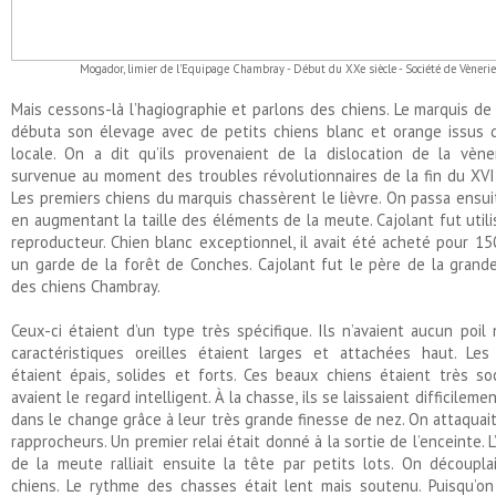
Mogador, limier de l'Equipage Chambray - Début du XXe siècle - Société de Vènerie
Mais cessons-là l’hagiographie et parlons des chiens. Le marquis d
débuta son élevage avec de petits chiens blanc et orange issus 
locale. On a dit qu’ils provenaient de la dislocation de la vène
survenue au moment des troubles révolutionnaires de la fin du XVII
Les premiers chiens du marquis chassèrent le lièvre. On passa ensui
en augmentant la taille des éléments de la meute. Cajolant fut uti
reproducteur. Chien blanc exceptionnel, il avait été acheté pour 15
un garde de la forêt de Conches. Cajolant fut le père de la grand
des chiens Chambray.
Ceux-ci étaient d’un type très spécifique. Ils n’avaient aucun poil n
caractéristiques oreilles étaient larges et attachées haut. Le
étaient épais, solides et forts. Ces beaux chiens étaient très so
avaient le regard intelligent. À la chasse, ils se laissaient difficilem
dans le change grâce à leur très grande finesse de nez. On attaquai
rapprocheurs. Un premier relai était donné à la sortie de l’enceinte. 
de la meute ralliait ensuite la tête par petits lots. On découpl
chiens. Le rythme des chasses était lent mais soutenu. Puisqu’on 