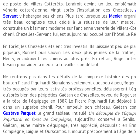
de poste de Villers-Cotterêts. L’endroit devint un lieu emblémat
vènerie cotterézienne. Vingt après l’installation des Chezelles,
Servant
y hébergea ses chiens. Plus tard, lorsque les
Menier
organi
très beau complexe tout dédié à la réussite de leur meute, i
construire un bâtiment moderne sur l’ancienne verrerie de Villers-Cot
chenil Chezelles-Servant, lui, est aujourd’hui occupé par l’hôtel Le R
En forêt, les Chezelles étaient très investis. Ils laissaient peu de pl
piqueurs, Bonnet puis Cauvin. Les deux plus jeunes de la fratrie,
Henry, encadraient les chiens au plus près. En retrait, Roger inte
besoin pour aider la meute à travailler son défaut.
Ne rentrons pas dans les détails de la complexe histoire des po
bouton Picard Piqu’hardi. Signalons seulement que, peu à peu, Roger 
très occupés par leurs activités professionnelles, délaissèrent l’é
qu’après bien des péripéties, Gaëtan de Chezelles, neveu de Roger, s
à la tête de l’équipage en 1887. Le Picard Piqu’hardi fut déplacé 
dans un superbe chenil. Pour embellir son château, Gaëtan c
Gustave Parquet
le grand tableau intitulé
Un découplé de l’Équip
Piqu’hardi en forêt de Compiègne
, aujourd’hui conservé à Senlis
Gaëtan, jeune maître d’équipage, très apprécié, découplait en Erm
Compiègne, Laigue et Ourscamps. Il mourut précocement à l’âge de 3