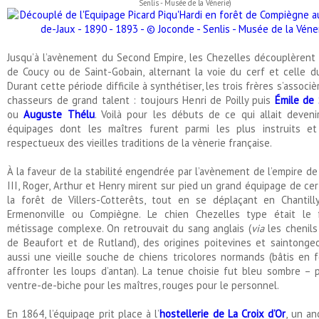
Senlis - Musée de la Vénerie)
Jusqu’à l’avènement du Second Empire, les Chezelles découplèrent
de Coucy ou de Saint-Gobain, alternant la voie du cerf et celle du
Durant cette période difficile à synthétiser, les trois frères s’associ
chasseurs de grand talent : toujours Henri de Poilly puis
Émile de
ou
Auguste Thélu
. Voilà pour les débuts de ce qui allait deveni
équipages dont les maîtres furent parmi les plus instruits et
respectueux des vieilles traditions de la vènerie française.
À la faveur de la stabilité engendrée par l’avènement de l’empire d
III, Roger, Arthur et Henry mirent sur pied un grand équipage de cer
la forêt de Villers-Cotterêts, tout en se déplaçant en Chantilly
Ermenonville ou Compiègne. Le chien Chezelles type était le f
métissage complexe. On retrouvait du sang anglais (
via
les chenil
de Beaufort et de Rutland), des origines poitevines et saintonge
aussi une vieille souche de chiens tricolores normands (bâtis en 
affronter les loups d’antan). La tenue choisie fut bleu sombre –
ventre-de-biche pour les maîtres, rouges pour le personnel.
En 1864, l’équipage prit place à l’
hostellerie de La Croix d’Or
, un an