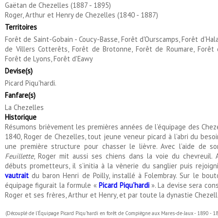
Gaëtan de Chezelles (1887 - 1895)
Roger, Arthur et Henry de Chezelles (1840 - 1887)
Territoires
Forêt de Saint-Gobain - Coucy-Basse, Forêt d'Ourscamps, Forêt d'Hala
de Villers Cotterêts, Forêt de Brotonne, Forêt de Roumare, Forêt
Forêt de Lyons, Forêt d'Eawy
Devise(s)
Picard Piqu'hardi.
Fanfare(s)
La Chezelles
Historique
Résumons brièvement les premières années de l’équipage des Cheze
1840, Roger de Chezelles, tout jeune veneur picard à l’abri du besoi
une première structure pour chasser le lièvre. Avec l’aide de s
Feuillette
, Roger mit aussi ses chiens dans la voie du chevreuil.
débuts prometteurs, il s’initia à la vènerie du sanglier puis rejoign
vautrait
du baron Henri de Poilly, installé à Folembray. Sur le bou
équipage figurait la formule «
Picard Piqu’hardi
». La devise sera con
Roger et ses frères, Arthur et Henry, et par toute la dynastie Chezell
(Découplé de l'Équipage Picard Piqu'hardi en forêt de Compiègne aux Mares-de-Jaux - 1890 - 18