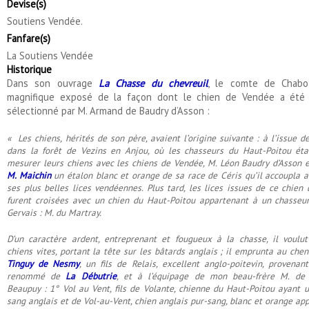
Devise(s)
Soutiens Vendée.
Fanfare(s)
La Soutiens Vendée
Historique
Dans son ouvrage
La Chasse du chevreuil
, le comte de Chabo
magnifique exposé de la façon dont le chien de Vendée a été
sélectionné par M. Armand de Baudry d’Asson :
« Les chiens, hérités de son père, avaient l’origine suivante : à l’issue d
dans la forêt de Vezins en Anjou, où les chasseurs du Haut-Poitou éta
mesurer leurs chiens avec les chiens de Vendée, M. Léon Baudry d’Asson
M. Maichin
un étalon blanc et orange de sa race de Céris qu’il accoupla 
ses plus belles lices vendéennes. Plus tard, les lices issues de ce chien
furent croisées avec un chien du Haut-Poitou appartenant à un chasseur
Gervais : M. du Martray.
D’un caractère ardent, entreprenant et fougueux à la chasse, il voulut
chiens vites, portant la tête sur les bâtards anglais ; il emprunta au che
Tinguy de Nesmy
, un fils de Relais, excellent anglo-poitevin, provenan
renommé de
La Débutrie
, et à l’équipage de mon beau-frère M. de
Beaupuy : 1° Vol au Vent, fils de Volante, chienne du Haut-Poitou ayant 
sang anglais et de Vol-au-Vent, chien anglais pur-sang, blanc et orange ap