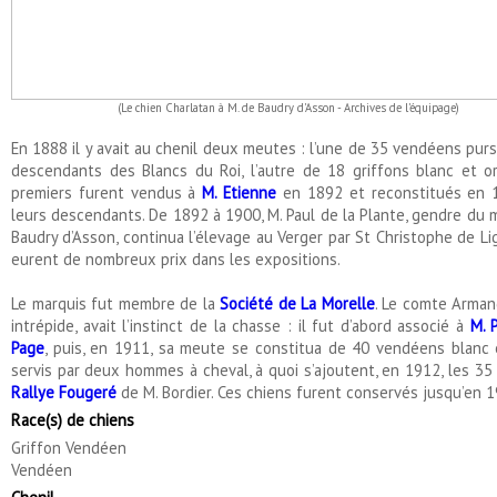
(Le chien Charlatan à M. de Baudry d'Asson - Archives de l'équipage)
En 1888 il y avait au chenil deux meutes : l’une de 35 vendéens purs 
descendants des Blancs du Roi, l’autre de 18 griffons blanc et o
premiers furent vendus à
M. Etienne
en 1892 et reconstitués en 
leurs descendants. De 1892 à 1900, M. Paul de la Plante, gendre du 
Baudry d’Asson, continua l’élevage au Verger par St Christophe de Lig
eurent de nombreux prix dans les expositions.
Le marquis fut membre de la
Société de La Morelle
. Le comte Armand
intrépide, avait l’instinct de la chasse : il fut d’abord associé à
M. 
Page
, puis, en 1911, sa meute se constitua de 40 vendéens blanc
servis par deux hommes à cheval, à quoi s’ajoutent, en 1912, les 35
Rallye Fougeré
de M. Bordier. Ces chiens furent conservés jusqu’en 1
Race(s) de chiens
Griffon Vendéen
Vendéen