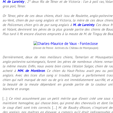
M. de Lareinty
; 2° deux fils de Ténor et de Victoria : l’un à poil ras, Volan
gros poil, Ténor.
Or Ténor, père de ces deux chiens, était issu de Roulette, anglo-poitevine
au-Vent, chien de pur-sang anglais et Victoria, la mère de ces deux chiens 
de Policeman, chien gris de pur-sang anglais à
M. de Lareinty
. Ces deux fr
et Volant, devinrent les pères de la plus grande partie des chiens de Baud
Plus tard il fit encore d’autres emprunts à la meute de M. de Tinguy de Bea
(Olivier de Penne - Archives du Château de Montpoupon)
Dernièrement, deux de mes meilleurs chiens, Tamerlan et Mousquetair
anglo-poitevins-saintongeais, furent les pères de nombreux chiens rema
la même meute. Enfin, nous avons bien connu l’étalon Salgor, chien de ra
acheté à
MM. de Montbron
. Ce chien du Haut-Poitou avait peu ou poi
anglais. Avec des lices d’un sang si troublé, Salgor a parfaitement tra
chien qui naît marqué de noir ou de gris est immédiatement sacrifié, et a
la beauté de la meute dépendant en grande partie de la couleur un
blanche et orange.
[...]
Ce n’est assurément pas un petit mérite que d’avoir créé une sous r
maintient homogène, qui chasse bien, qui prend des chevreuils et dont l’
le coup d’œil sont très corrects.
[...]
M. de Baudry d’Asson, s’inspirant de
des anglais, nos maîtres en élevage, a compris qu’il était indispensable d