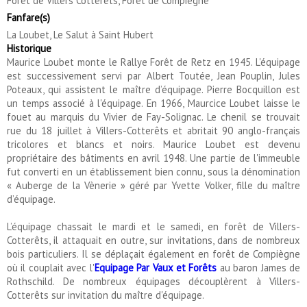
Forêt de Villers Cotterêts, Forêt de Compiègne
Fanfare(s)
La Loubet, Le Salut à Saint Hubert
Historique
Maurice Loubet monte le Rallye Forêt de Retz en 1945. L'équipage
est successivement servi par Albert Toutée, Jean Pouplin, Jules
Poteaux, qui assistent le maître d’équipage. Pierre Bocquillon est
un temps associé à l'équipage. En 1966, Maurcice Loubet laisse le
fouet au marquis du Vivier de Fay-Solignac. Le chenil se trouvait
rue du 18 juillet à Villers-Cotterêts et abritait 90 anglo-français
tricolores et blancs et noirs. Maurice Loubet est devenu
propriétaire des bâtiments en avril 1948. Une partie de l'immeuble
fut converti en un établissement bien connu, sous la dénomination
« Auberge de la Vènerie » géré par Yvette Volker, fille du maître
d’équipage.
L’équipage chassait le mardi et le samedi, en forêt de Villers-
Cotterêts, il attaquait en outre, sur invitations, dans de nombreux
bois particuliers. Il se déplaçait également en forêt de Compiègne
où il couplait avec l'
Equipage Par Vaux et Forêts
au baron James de
Rothschild. De nombreux équipages découplèrent à Villers-
Cotterêts sur invitation du maître d'équipage.