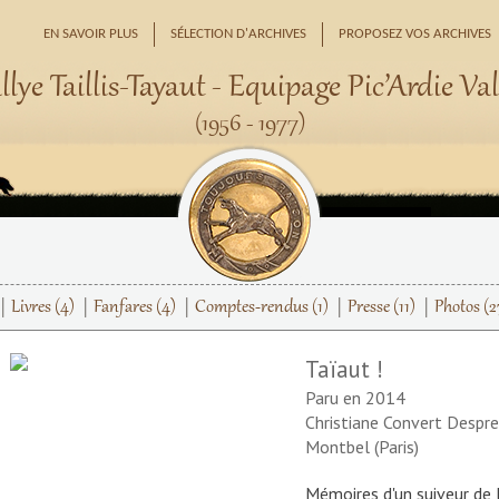
EN SAVOIR PLUS
SÉLECTION D'ARCHIVES
PROPOSEZ VOS ARCHIVES
llye Taillis-Tayaut - Equipage Pic’Ardie Val
(1956 - 1977)
Livres
(4)
Fanfares
(4)
Comptes-rendus
(1)
Presse
(11)
Photos
(2
Taïaut !
Paru en 2014
Christiane Convert Despr
Montbel (Paris)
Mémoires d'un suiveur de l