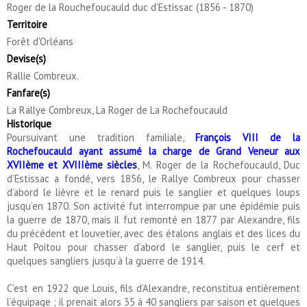
Roger de la Rouchefoucauld duc d'Estissac (1856 - 1870)
Territoire
Forêt d'Orléans
Devise(s)
Rallie Combreux.
Fanfare(s)
La Rallye Combreux, La Roger de La Rochefoucauld
Historique
Poursuivant une tradition familiale,
François VIII de la
Rochefoucauld ayant assumé la charge de Grand Veneur aux
XVIIème et XVIIIème siècles
, M. Roger de la Rochefoucauld, Duc
d’Estissac a fondé, vers 1856, le Rallye Combreux pour chasser
d’abord le lièvre et le renard puis le sanglier et quelques loups
jusqu’en 1870. Son activité fut interrompue par une épidémie puis
la guerre de 1870, mais il fut remonté en 1877 par Alexandre, fils
du précédent et louvetier, avec des étalons anglais et des lices du
Haut Poitou pour chasser d’abord le sanglier, puis le cerf et
quelques sangliers jusqu’à la guerre de 1914.
C’est en 1922 que Louis, fils d’Alexandre, reconstitua entièrement
l’équipage ; il prenait alors 35 à 40 sangliers par saison et quelques