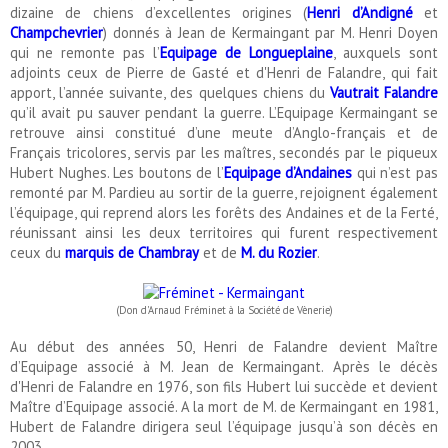
dizaine de chiens d’excellentes origines (
Henri d’Andigné
et
Champchevrier
) donnés à Jean de Kermaingant par M. Henri Doyen
qui ne remonte pas l’
Equipage de Longueplaine
, auxquels sont
adjoints ceux de Pierre de Gasté et d'Henri de Falandre, qui fait
apport, l’année suivante, des quelques chiens du
Vautrait Falandre
qu’il avait pu sauver pendant la guerre. L’Equipage Kermaingant se
retrouve ainsi constitué d’une meute d’Anglo-français et de
Français tricolores, servis par les maîtres, secondés par le piqueux
Hubert Nughes. Les boutons de l’
Equipage d’Andaines
qui n’est pas
remonté par M. Pardieu au sortir de la guerre, rejoignent également
l’équipage, qui reprend alors les forêts des Andaines et de la Ferté,
réunissant ainsi les deux territoires qui furent respectivement
ceux du
marquis de Chambray
et de
M. du Rozier
.
(Don d'Arnaud Fréminet à la Société de Vènerie)
Au début des années 50, Henri de Falandre devient Maître
d’Equipage associé à M. Jean de Kermaingant. Après le décès
d'Henri de Falandre en 1976, son fils Hubert lui succède et devient
Maître d’Equipage associé. A la mort de M. de Kermaingant en 1981,
Hubert de Falandre dirigera seul l’équipage jusqu’à son décès en
2003.