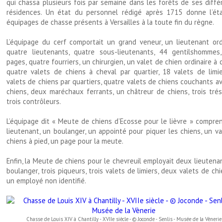
qui chassa plusieurs fois par semaine dans les forêts de ses diffé
résidences. Un état du personnel rédigé après 1715 donne l’ét
équipages de chasse présents à Versailles à la toute fin du règne.
L’équipage du cerf comportait un grand veneur, un lieutenant ordi
quatre lieutenants, quatre sous-lieutenants, 44 gentilshommes
pages, quatre fourriers, un chirurgien, un valet de chien ordinaire à 
quatre valets de chiens à cheval par quartier, 18 valets de limie
valets de chiens par quartiers, quatre valets de chiens couchants a
chiens, deux maréchaux ferrants, un châtreur de chiens, trois trés
trois contrôleurs.
L’équipage dit « Meute de chiens d’Ecosse pour le lièvre » compren
lieutenant, un boulanger, un appointé pour piquer les chiens, un v
chiens à pied, un page pour la meute.
Enfin, la Meute de chiens pour le chevreuil employait deux lieutena
boulanger, trois piqueurs, trois valets de limiers, deux valets de ch
un employé non identifié.
Chasse de Louis XIV à Chantilly - XVIIe siècle - © Joconde - Senlis - Musée de la Vènerie