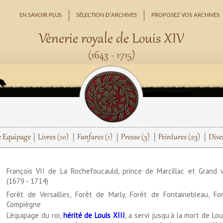
EN SAVOIR PLUS
SÉLECTION D'ARCHIVES
PROPOSEZ VOS ARCHIVES
Vènerie royale de Louis XIV
(1643 - 1715)
e Equipage
Livres
(10)
Fanfares
(1)
Presse
(3)
Peintures
(23)
Dive
François VII de La Rochefoucauld, prince de Marcillac et Grand 
(1679 - 1714)
Forêt de Versailles, Forêt de Marly, Forêt de Fontainebleau, Fo
Compiègne
L’équipage du roi,
hérité de Louis XIII
, a servi jusqu’à la mort de Lou