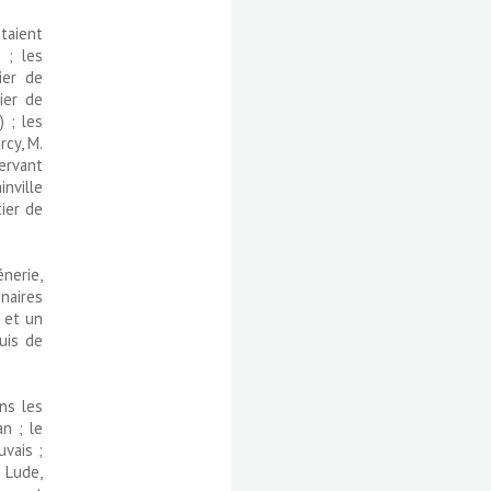
taient
 ; les
ier de
tier de
) ; les
rcy, M.
servant
inville
tier de
nerie,
naires
, et un
uis de
ns les
an ; le
vais ;
 Lude,