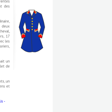
rentes
at des
naire,
, deux
cheval,
rs, 17
vec les
oriers,
ait un
alet de
nts, un
iens et