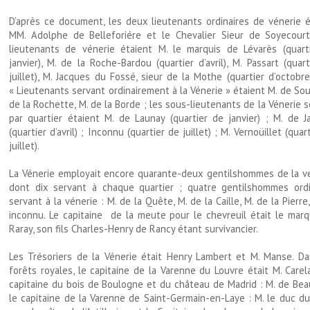
D’après ce document, les deux lieutenants ordinaires de vénerie é
MM. Adolphe de Belleforiére et le Chevalier Sieur de Soyecourt
lieutenants de vénerie étaient M. le marquis de Lévarès (quart
janvier), M. de la Roche-Bardou (quartier d’avril), M. Passart (quar
juillet), M. Jacques du Fossé, sieur de la Mothe (quartier d’octobre
« Lieutenants servant ordinairement à la Vénerie » étaient M. de Sou
de la Rochette, M. de la Borde ; les sous-lieutenants de la Vénerie 
par quartier étaient M. de Launay (quartier de janvier) ; M. de Ja
(quartier d’avril) ; Inconnu (quartier de juillet) ; M. Vernoüillet (quar
juillet).
La Vénerie employait encore quarante-deux gentilshommes de la vé
dont dix servant à chaque quartier ; quatre gentilshommes ordi
servant à la vénerie : M. de la Quête, M. de la Caille, M. de la Pierre
inconnu. Le capitaine de la meute pour le chevreuil était le marq
Raray, son fils Charles-Henry de Rancy étant survivancier.
Les Trésoriers de la Vénerie était Henry Lambert et M. Manse. Da
forêts royales, le capitaine de la Varenne du Louvre était M. Carel
capitaine du bois de Boulogne et du château de Madrid : M. de Beau
le capitaine de la Varenne de Saint-Germain-en-Laye : M. le duc du