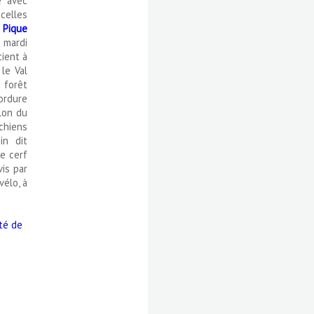
e avec
 celles
 Pique
e mardi
tient à
le Val
 forêt
bordure
llon du
chiens
in dit
e cerf
vis par
élo, à