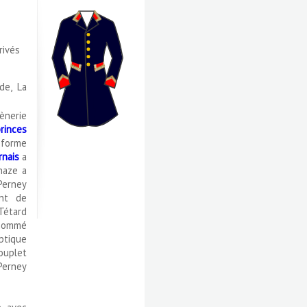
rivés
de, La
vènerie
rinces
 forme
rnais
a
haze a
 Perney
ent de
 Tétard
 nommé
ptique
ouplet
Perney