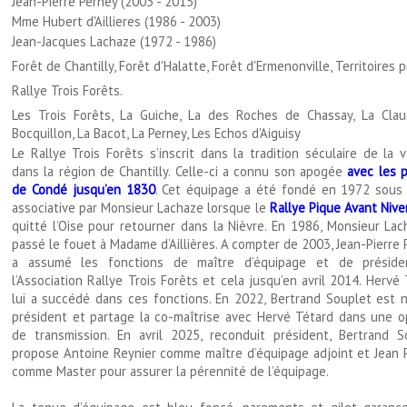
Jean-Pierre Perney (2003 - 2015)
Mme Hubert d'Aillieres (1986 - 2003)
Jean-Jacques Lachaze (1972 - 1986)
Forêt de Chantilly, Forêt d'Halatte, Forêt d'Ermenonville, Territoires p
Rallye Trois Forêts.
Les Trois Forêts, La Guiche, La des Roches de Chassay, La Clau
Bocquillon, La Bacot, La Perney, Les Echos d'Aiguisy
Le Rallye Trois Forêts s’inscrit dans la tradition séculaire de la 
dans la région de Chantilly. Celle-ci a connu son apogée
avec les p
de Condé jusqu’en 1830
. Cet équipage a été fondé en 1972 sous
associative par Monsieur Lachaze lorsque le
Rallye Pique Avant Nive
quitté l’Oise pour retourner dans la Nièvre. En 1986, Monsieur Lac
passé le fouet à Madame d’Aillières. A compter de 2003, Jean-Pierre
a assumé les fonctions de maître d’équipage et de présid
l’Association Rallye Trois Forêts et cela jusqu’en avril 2014. Hervé
lui a succédé dans ces fonctions. En 2022, Bertrand Souplet est
président et partage la co-maîtrise avec Hervé Tétard dans une o
de transmission. En avril 2025, reconduit président, Bertrand S
propose Antoine Reynier comme maître d’équipage adjoint et Jean 
comme Master pour assurer la pérennité de l’équipage.