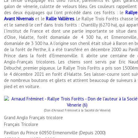
La tenue d’équipage est bleu foncé, parements et gilet garanc
galon de vènerie, culotte de velours bleu. Ces couleurs rappellent
des deux équipages qui l’ont précédé dans ces forêts : le
Rallye
Avant Nivernais
et le
Rallie Vallières
.
Le Rallye Trois Forêts chasse l
et le samedi le cerf dans trois forêts : Chantilly (6270 ha), qui appar
l’Institut de France et dont une partie importante se situe dans 
d’Oise, Halatte, forêt domaniale de 4 300 ha, et Ermenonville,
domaniale de 3 300 ha. A l’origine son chenil était situé à Baron en 
de la forêt de Perthe, il a été transféré en décembre 2000 au Pavi
Prince dans la forêt d’Ermenonville. Il abrite une centaine de 
Anglo-Français tricolores. Les chiens sont servis par Eric Naud
Débuché, premier piqueux. Le Rallye Trois Forêts a pris son 1500èm
le 4 décembre 2021 en forêt d’Halatte. Ses laisser-courre sont sui
de nombreux boutons et gilets et attirent beaucoup de suiveurs à v
pied et en voiture.
(Don d'Arnaud Fréminet à la Société de Vènerie)
Grand Anglo Français tricolore
Français Tricolore
Pavillon du Prince 60950 Ermenonville (Depuis 2000)