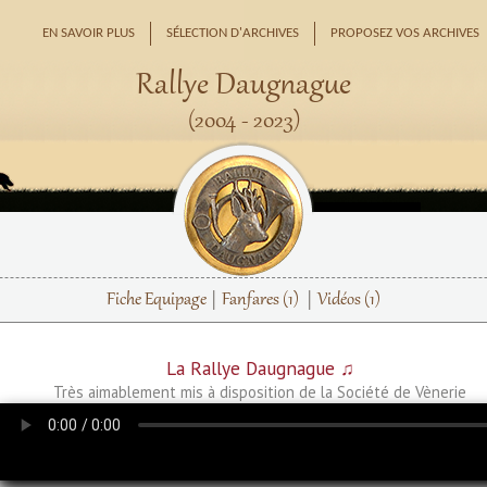
EN SAVOIR PLUS
SÉLECTION D'ARCHIVES
PROPOSEZ VOS ARCHIVES
Rallye Daugnague
(2004 - 2023)
Fiche Equipage
Fanfares
(1)
Vidéos
(1)
La Rallye Daugnague ♫
Très aimablement mis à disposition de la Société de Vènerie