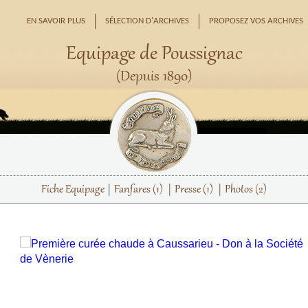
EN SAVOIR PLUS
SÉLECTION D'ARCHIVES
PROPOSEZ VOS ARCHIVES
Equipage de Poussignac
(Depuis 1890)
Fiche Equipage
Fanfares
(1)
Presse
(1)
Photos
(2)