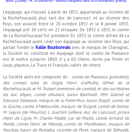
L'équipage, qui chassait à partir de 1852, appartenait au vicomte de
la Rochefoucauld, plus tard duc de Liancourt, et au vicomte des
Roys, son associé. Entre le 20 octobre 1852 et le 8 janvier 1853,
l'équipage prit 18 cerfs en 22 attaques. De 1852 à 1855, le comte
de La Rochefoucauld fut président. En 1855, le comte Alfred de La
Rochefoucauld ayant cédé son équipage au vicomte des Roys, qui
partait fonder le
Rallie Bourbonnais
avec le marquis de Chavagnac,
la Société se constitue en équipage dont le comte de Plaisance
est le maître jusqu'en 1860. Il y a 60 chiens, servis par Firmin et
Louis, piqueux, La Trace et François, valets de chiens.
La Société alors est composée de :
comte de Plaisance (président),
des comtes Jules de l'Aigle, Henri Greffulhe, Alfred de la
Rochefoucauld, et M. Trubert (membres de comité), et des sociétaires
les duc d'Ayen, comte d'Auteuil, baron Bartholdi, MM. Gabriel et
Edouard Delessert, marquis de la Ferté-Mun, baron Doppf, comte de
la Guiche, comte d'Hédouville, marquis de Guigné, comte de Komar,
M. Legros (de Moulins), L. Joachim Lefèvre, duc de Liancourt, prince
Henri de Ligne, M. Charles Mallet, cuc de Maillé, comte Armand de
Maillé, comte Henri de Mérode, comte de Montbreton, marquis de
Nouilles, baron de Pontalba, vicomte de Poret, marquis de Talhuoët,