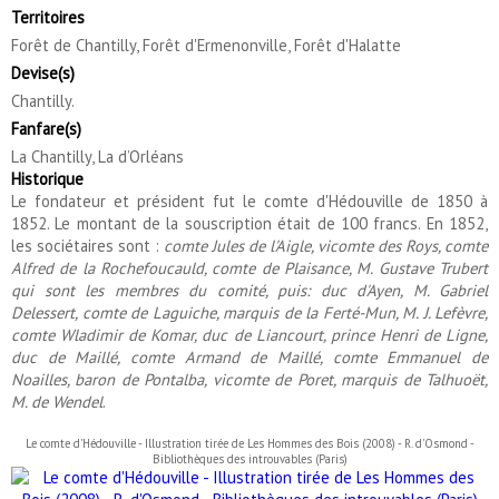
Territoires
Forêt de Chantilly, Forêt d'Ermenonville, Forêt d'Halatte
Devise(s)
Chantilly.
Fanfare(s)
La Chantilly, La d’Orléans
Historique
Le fondateur et président fut le comte d'Hédouville de 1850 à
1852. Le montant de la souscription était de 100 francs. En 1852,
les sociétaires sont :
comte Jules de l'Aigle, vicomte des Roys, comte
Alfred de la Rochefoucauld, comte de Plaisance, M. Gustave Trubert
qui sont les membres du comité, puis: duc d'Ayen, M. Gabriel
Delessert, comte de Laguiche, marquis de la Ferté-Mun, M. J. Lefèvre,
comte Wladimir de Komar, duc de Liancourt, prince Henri de Ligne,
duc de Maillé, comte Armand de Maillé, comte Emmanuel de
Noailles, baron de Pontalba, vicomte de Poret, marquis de Talhuoët,
M. de Wendel
.
Le comte d'Hédouville - Illustration tirée de Les Hommes des Bois (2008) - R. d'Osmond -
Bibliothèques des introuvables (Paris)