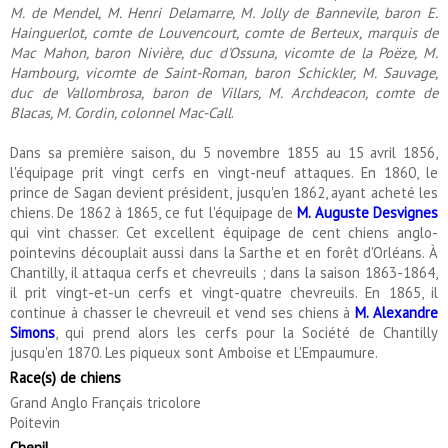
M. de Mendel, M. Henri Delamarre, M. Jolly de Bannevile, baron E.
Hainguerlot, comte de Louvencourt, comte de Berteux, marquis de
Mac Mahon, baron Nivière, duc d'Ossuna, vicomte de la Poëze, M.
Hambourg, vicomte de Saint-Roman, baron Schickler, M. Sauvage,
duc de Vallombrosa, baron de Villars, M. Archdeacon, comte de
Blacas, M. Cordin, colonnel Mac-Call
.
Dans sa première saison, du 5 novembre 1855 au 15 avril 1856,
l'équipage prit vingt cerfs en vingt-neuf attaques. En 1860, le
prince de Sagan devient président, jusqu'en 1862, ayant acheté les
chiens. De 1862 à 1865, ce fut l'équipage de
M. Auguste Desvignes
qui vint chasser. Cet excellent équipage de cent chiens anglo-
pointevins découplait aussi dans la Sarthe et en forêt d'Orléans. À
Chantilly, il attaqua cerfs et chevreuils ; dans la saison 1863-1864,
il prit vingt-et-un cerfs et vingt-quatre chevreuils. En 1865, il
continue à chasser le chevreuil et vend ses chiens à
M. Alexandre
Simons
, qui prend alors les cerfs pour la Société de Chantilly
jusqu'en 1870. Les piqueux sont Amboise et L'Empaumure.
Race(s) de chiens
Grand Anglo Français tricolore
Poitevin
Chenil