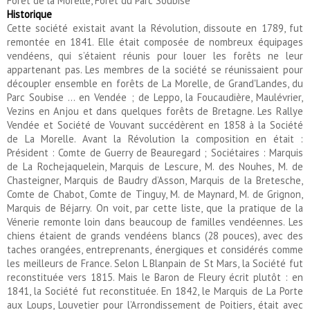
Forêt de la Morelle, Forêt du Parc Soubise
Historique
Cette société existait avant la Révolution, dissoute en 1789, fut
remontée en 1841. Elle était composée de nombreux équipages
vendéens, qui s’étaient réunis pour louer les forêts ne leur
appartenant pas. Les membres de la société se réunissaient pour
découpler ensemble en forêts de La Morelle, de Grand'Landes, du
Parc Soubise ... en Vendée ; de Leppo, la Foucaudière, Maulévrier,
Vezins en Anjou et dans quelques forêts de Bretagne. Les Rallye
Vendée et Société de Vouvant succédèrent en 1858 à la Société
de La Morelle. Avant la Révolution la composition en était :
Président : Comte de Guerry de Beauregard ; Sociétaires : Marquis
de La Rochejaquelein, Marquis de Lescure, M. des Nouhes, M. de
Chasteigner, Marquis de Baudry d’Asson, Marquis de la Bretesche,
Comte de Chabot, Comte de Tinguy, M. de Maynard, M. de Grignon,
Marquis de Béjarry. On voit, par cette liste, que la pratique de la
Vénerie remonte loin dans beaucoup de familles vendéennes. Les
chiens étaient de grands vendéens blancs (28 pouces), avec des
taches orangées, entreprenants, énergiques et considérés comme
les meilleurs de France. Selon L Blanpain de St Mars, la Société fut
reconstituée vers 1815. Mais le Baron de Fleury écrit plutôt : en
1841, la Société fut reconstituée. En 1842, le Marquis de La Porte
aux Loups, Louvetier pour l’Arrondissement de Poitiers, était avec