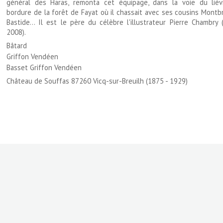
général des Haras, remonta cet équipage, dans la voie du lièv
bordure de la forêt de Fayat où il chassait avec ses cousins Montb
Bastide... Il est le père du célèbre l'illustrateur Pierre Chambry
2008).
Bâtard
Griffon Vendéen
Basset Griffon Vendéen
Château de Souffas 87260 Vicq-sur-Breuilh (1875 - 1929)