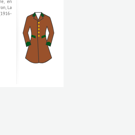
re, en
ron, La
 (1916-