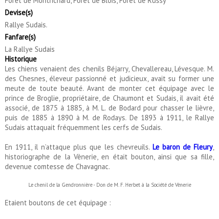
Forêt de Montrichard, Forêt de Blois, Forêt de Russy
Devise(s)
Rallye Sudais.
Fanfare(s)
La Rallye Sudais
Historique
Les chiens venaient des chenils Béjarry, Chevallereau, Lévesque. M.
des Chesnes, éleveur passionné et judicieux, avait su former une
meute de toute beauté. Avant de monter cet équipage avec le
prince de Broglie, propriétaire, de Chaumont et Sudais, il avait été
associé, de 1875 à 1885, à M. L. de Bodard pour chasser le lièvre,
puis de 1885 à 1890 à M. de Rodays. De 1893 à 1911, le Rallye
Sudais attaquait fréquemment les cerfs de Sudais.
En 1911, il n’attaque plus que les chevreuils.
Le baron de Fleury
,
historiographe de la Vènerie, en était bouton, ainsi que sa fille,
devenue comtesse de Chavagnac.
Le chenil de la Gendronnière - Don de M. F. Herbet à la Société de Vènerie
Etaient boutons de cet équipage :