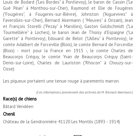
Louis de Bodard ("Les Bordes" à Pontlevoy), le baron de Cassin ("Le
Gué Péan" à Monthou-sur-Cher), Raymond et Elie de Fougéres
("Fougéres", à Fougeres-sur-Bièvre), Johnston ("Aiguevives" à
Faverolles-sur-Cher), Bernard Akermann ( "Meuves" à Onzain), Jean
et François Storelli ("Pezay" à Marolles), Gaston Goldschmidt ("La
Tourmellière" à Loches), le baron Jean de Thoisy d'Espaigne ("La
Garette" à Pontlevoy), Edouard de Belot ("L'Alleu" à Pontlevoy), le
comte Adalbert de Forceville (Blois), le comte Bernard de Forceville
(Blois) - mort pour la France en 1915 -, le comte Charles de
Beaucorps Créquy, le comte Yvan de Beaucorps Créquy (Saint-
Denis-sur-Loire), Charles de Lauriston ("Rhocon" à Chouzy-sur-
Cisse).
Les piqueux portaient une tenue rouge à parements marron.
(Ces informations proviennent des archives de M. Bernard Akermann.)
Race(s) de chiens
Bâtard Vendéen
Chenil
Château de la Gendronnière 41120 Les Montils (1893 - 1914)