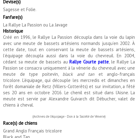
Devise(s)
Sagesse et Folie.
Fanfare(s)
La Rallye La Passion ou La Javage
Historique
Créé en 1996, le Rallye La Passion découpla dans la voie du lapin
avec une meute de bassets artésiens normands jusqu’en 2002. À
cette date, tout en conservant la meute de bassets artésiens,
l’équipage découpla aussi dans la voie du chevreuil. En 2004,
cédant sa meute de bassets au
Rallye Courte patte
, le Rallye La
Passion se consacra uniquement à la vènerie du chevreuil avec une
meute de type poitevin,
black and tan
et anglo-français
tricolore. L’équipage, qui découple les mercredis et dimanches en
forêt domaniale de Retz (Villers-Cotterêts) et sur invitation, a fêté
ses 20 ans en octobre 2016. Le chenil est situé dans l’Aisne. La
meute est servie par Alexandre Guivarch dit Débucher, valet de
chiens à cheval.
(Archives de l'équipage - Don à la Société de Vènerie)
Race(s) de chiens
Grand Anglo Français tricolore
Black and Tan