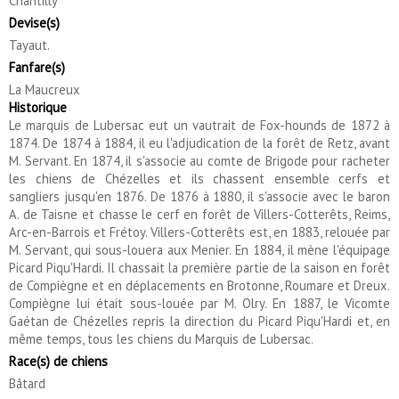
Chantilly
Devise(s)
Tayaut.
Fanfare(s)
La Maucreux
Historique
Le marquis de Lubersac eut un vautrait de Fox-hounds de 1872 à
1874. De 1874 à 1884, il eu l'adjudication de la forêt de Retz, avant
M. Servant. En 1874, il s'associe au comte de Brigode pour racheter
les chiens de Chézelles et ils chassent ensemble cerfs et
sangliers jusqu'en 1876. De 1876 à 1880, il s'associe avec le baron
A. de Taisne et chasse le cerf en forêt de Villers-Cotterêts, Reims,
Arc-en-Barrois et Frétoy. Villers-Cotterêts est, en 1883, relouée par
M. Servant, qui sous-louera aux Menier. En 1884, il mène l'équipage
Picard Piqu'Hardi. Il chassait la première partie de la saison en forêt
de Compiègne et en déplacements en Brotonne, Roumare et Dreux.
Compiègne lui était sous-louée par M. Olry. En 1887, le Vicomte
Gaétan de Chézelles repris la direction du Picard Piqu'Hardi et, en
même temps, tous les chiens du Marquis de Lubersac.
Race(s) de chiens
Bâtard