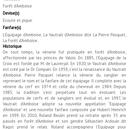
Forêt d'Amboise
Devise(s)
Ecoute et pique.
Fanfare(s)
L’Equipage d’Amboise, La Vautrait d’Amboise dite La Pierre Pasquet,
La Forêt d'Amboise.
Historique
De tout temps, la vènerie fut pratiquée en forêt d'Amboise,
affectionnée par les princes de Valois. En 1885, l'Equipage de la
Croix est fondé par M. de Lauverjat. En 1920, le Vautrait d'Amboise
est créé par le Dr Compain. En 1959, c'est la renaissance du Vautrait
d'Amboise. Pierre Pasquet relance la vènerie du sanglier en
reprenant le nom et la fanfare de cet équipage. Il complète avec la
vènerie du cerf en 1974 et celle du chevreuil en 1984. Depuis
1985, la tradition s'est perpétuée tout en évoluant. Les
populations de cerfs et de sangliers ont évolué et, en 1997, le
Vautrait d'Amboise adopte sa nouvelle appellation "Equipage
d'Amboise" et une nouvelle fanfare composée par Hubert Heinrich
en 1999. En 2010, Roland Beulin prend sa retraite après 35 ans
passés en forêt d'Amboise et son gendre Sébastien Ardouin dit
Ragot prend le relais. Roland accompagnera l'Equipage pour