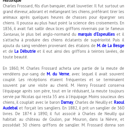
Historique
Charles Frossard, fils d'un banquier, était louvetier. Il fut surtout un
grand éleveur, adorant et mélangeant les chiens, préférant tirer les
animaux après quelques heures de chasses pour épargner ses
chiens. Il poussa au plus haut point la science des croisements. En
1836, il avait fait saillir deux lices griffons nivernais par le fameux
Santanas
, le plus bel anglo-normand du
marquis d’Espeuilles
et il
s’attacha à produire des chiens éclatants de supériorité. Puis il
ajouta du sang vendéen provenant des étalons de
M. de La Besge
et de
La Débutrie
et il eut ainsi des griffons à teintes lavées, de
toute beauté.
En 1860, M. Charles Frossard acheta une partie de la meute de
vendéens pur-sang de
M. du Verne
, avec lequel il avait souvent
couplé. Les récéptions étaient fréquentes et se terminaient
souvent par une visite au chenil. M. Henry Frossard conserva
l’équipage après son père, tout en le réduisant, la meute toujours
servie par Nicolas qui resta 35 ans à l’équipage. Moins soucieux des
chiens, il couplait avec le baron
Darnay
, Charles de Neuilly et
Raoul
Audebal
et forçait les sangliers. En 1882, il prit un sanglier de 360
livres. De 1874 à 1890, il fut associé à Charles de Neuilly qui
habitait au château de Coulon, par Mouron, dans la Nièvre, et
possédait 30 chiens griffons de sanglier. M. Frossard donna son