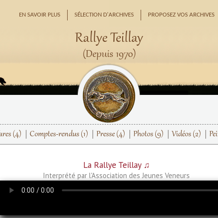
EN SAVOIR PLUS
SÉLECTION D'ARCHIVES
PROPOSEZ VOS ARCHIVES
Rallye Teillay
(Depuis 1970)
ares
(4)
Comptes-rendus
(1)
Presse
(4)
Photos
(9)
Vidéos
(2)
Pe
La Rallye Teillay ♫
Interprété par l'Association des Jeunes Veneurs