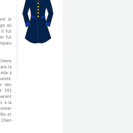
ent le
ge, où
Il fut
er fut
disparu
 chiens
dans la
céda à
inité.
re des
it 393
arvint
s à la
uronner
fils et
 Chien