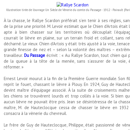
Illustration tirée de l'ouvrage Un Siècle de Vènerie du comte du Passage - 1912 - Pairault (Pari
À la chasse, le Rallye Scardon préférait s’en tenir à ses règles, san
de la prise une priorité. M. Levoir estimait que le Chien d’Artois était 
apte à bien chasser sur les territoires où découplait l’équipa
courrait le lièvre en plaine, sur un terrain froid et collant, sans re
décharné. Le vieux Chien d’Artois y était très ajusté à la voie, tenace
grande finesse de nez et – selon la volonté des maîtres – extrê
travailleur.
Du Passage
écrivit : « Au Rallye Scardon, tout chien qui 
de la queue à la tête de la menée, sans s’assurer de la voie, é
réformer. »
Ernest Levoir mourut à la fin de la Première Guerre mondiale. Son fi
reprit le fouet, chassant le lièvre à Plouy. En 1924, Guy de Haute
devint maître d’équipage associé. À la suite de croisements malhe
les chiens se trouvèrent lourds et trop collés à la voie. Si bien q
aucun lièvre ne pouvait être pris. Jean se désintéressa de la chass
maître, M. de Hauteclocque cessa de chasser le lièvre en 1932
consacra à la vènerie du chevreuil.
Le frère de Guy de Hauteclocque, Philippe, était passionné de vène