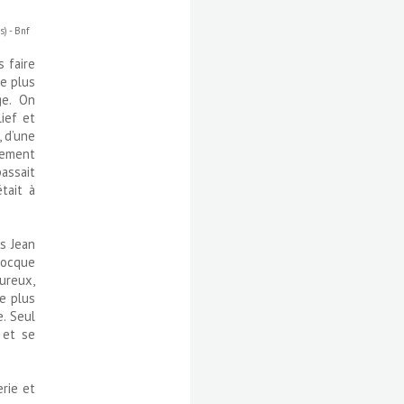
s) - Bnf
s faire
le plus
ge. On
lief et
, d’une
mement
passait
tait à
ls Jean
clocque
ureux,
ue plus
e. Seul
 et se
rie et