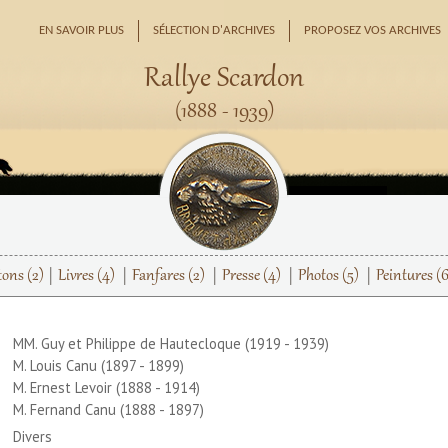
EN SAVOIR PLUS
SÉLECTION D'ARCHIVES
PROPOSEZ VOS ARCHIVES
Rallye Scardon
(1888 - 1939)
tons
(2)
Livres
(4)
Fanfares
(2)
Presse
(4)
Photos
(5)
Peintures
(6
MM. Guy et Philippe de Hautecloque (1919 - 1939)
M. Louis Canu (1897 - 1899)
M. Ernest Levoir (1888 - 1914)
M. Fernand Canu (1888 - 1897)
Divers