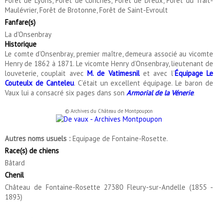
Forêt de Lyons, Forêt de Conches, Forêt de Dreux, Forêt du Trait-
Maulévrier, Forêt de Brotonne, Forêt de Saint-Evroult
Fanfare(s)
La d'Onsenbray
Historique
Le comte d’Onsenbray, premier maître, demeura associé au vicomte
Henry de 1862 à 1871. Le vicomte Henry d’Onsenbray, lieutenant de
louveterie, couplait avec
M. de Vatimesnil
et avec l’
Équipage Le
Couteulx de Canteleu
. C’était un excellent équipage. Le baron de
Vaux lui a consacré six pages dans son
Armorial de la Vénerie
.
© Archives du Château de Montpoupon
Autres noms usuels :
Equipage de Fontaine-Rosette.
Race(s) de chiens
Bâtard
Chenil
Château de Fontaine-Rosette 27380 Fleury-sur-Andelle (1855 -
1893)