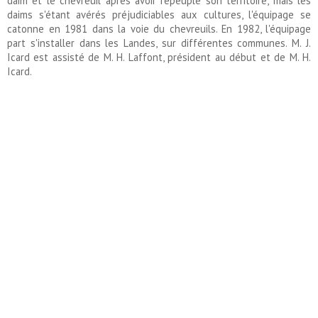
daim et le chevreuil après avoir repeuplé son territoire, mais les
daims s'étant avérés préjudiciables aux cultures, l'équipage se
catonne en 1981 dans la voie du chevreuils. En 1982, l'équipage
part s'installer dans les Landes, sur différentes communes. M. J.
Icard est assisté de M. H. Laffont, président au début et de M. H.
Icard.