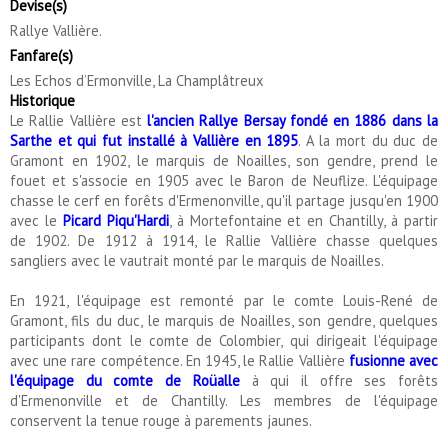
Devise(s)
Rallye Vallière.
Fanfare(s)
Les Echos d’Ermonville, La Champlâtreux
Historique
Le Rallie Vallière est
l'ancien Rallye Bersay fondé en 1886 dans la
Sarthe et qui fut installé à Vallière en 1895
. A la mort du duc de
Gramont en 1902, le marquis de Noailles, son gendre, prend le
fouet et s'associe en 1905 avec le Baron de Neuflize. L'équipage
chasse le cerf en forêts d'Ermenonville, qu'il partage jusqu'en 1900
avec le
Picard Piqu'Hardi
, à Mortefontaine et en Chantilly, à partir
de 1902. De 1912 à 1914, le Rallie Vallière chasse quelques
sangliers avec le vautrait monté par le marquis de Noailles.
En 1921, l'équipage est remonté par le comte Louis-René de
Gramont, fils du duc, le marquis de Noailles, son gendre, quelques
participants dont le comte de Colombier, qui dirigeait l'équipage
avec une rare compétence. En 1945, le Rallie Vallière
fusionne avec
l'équipage du comte de Roüalle
à qui il offre ses forêts
d'Ermenonville et de Chantilly. Les membres de l'équipage
conservent la tenue rouge à parements jaunes.